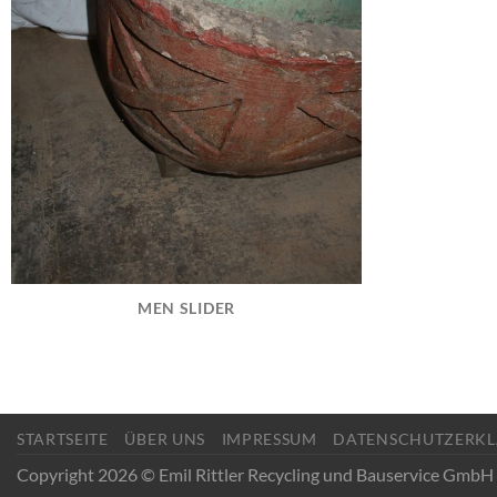
MEN SLIDER
STARTSEITE
ÜBER UNS
IMPRESSUM
DATENSCHUTZERK
Copyright 2026 © Emil Rittler Recycling und Bauservice GmbH